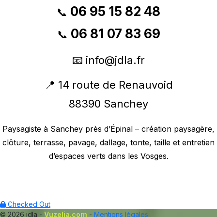
06 95 15 82 48
📞
06 81 07 83 69
📞
📧
info@jdla.fr
📍 14 route de Renauvoid
88390 Sanchey
Paysagiste à Sanchey près d’Épinal – création paysagère,
clôture, terrasse, pavage, dallage, tonte, taille et entretien
d’espaces verts dans les Vosges.
Checked Out
© 2026 jdla -
Vuzelia.com
-
Mentions légales