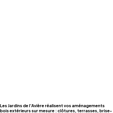
pour vos
extérieurs
Grâce au service d’avance immédiate du crédit d’impôt, vous ne
réglez que 50% du montant de vos prestations d’entretien de
jardin éligibles.
Un dispositif simple, rapide et sans avance de trésorerie
en savoir plus
Aménagements bois sur
mesure pour vos extérieurs
Les Jardins de l’Avière réalisent vos aménagements
bois extérieurs sur mesure : clôtures, terrasses, brise-