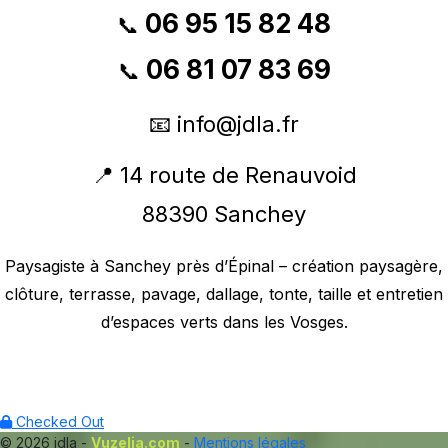
06 95 15 82 48
📞
06 81 07 83 69
📞
📧
info@jdla.fr
📍 14 route de Renauvoid
88390 Sanchey
Paysagiste à Sanchey près d’Épinal – création paysagère,
clôture, terrasse, pavage, dallage, tonte, taille et entretien
d’espaces verts dans les Vosges.
Checked Out
© 2026 jdla -
Vuzelia.com
-
Mentions légales