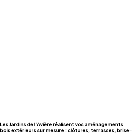
pour vos
extérieurs
Grâce au service d’avance immédiate du crédit d’impôt, vous ne
réglez que 50% du montant de vos prestations d’entretien de
jardin éligibles.
Un dispositif simple, rapide et sans avance de trésorerie
en savoir plus
Aménagements bois sur
mesure pour vos extérieurs
Les Jardins de l’Avière réalisent vos aménagements
bois extérieurs sur mesure : clôtures, terrasses, brise-